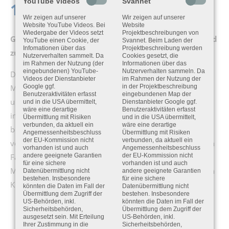
YouTube Videos
Svannet
100A
Wir zeigen auf unserer
Wir zeigen auf unserer
Website YouTube Videos. Bei
Website
Wiedergabe der Videos setzt
Projektbeschreibungen von
Ganzkörpervibrationen mit dem SV 100A einfach und
YouTube einen Cookie, der
Svannet. Beim Laden der
Infomationen über das
Projektbeschreibung werden
zuverlässig messen
Nutzerverhalten sammelt. Da
Cookies gesetzt, die
im Rahmen der Nutzung (der
Informationen über das
eingebundenen) YouTube-
Nutzerverhalten sammeln. Da
Der Messgerät SV 100A ist ideal für normgerechte
Videos der Dienstanbieter
im Rahmen der Nutzung der
Messungen von Ganzkörpervibrationen nach der Lärm-
Google ggf.
in der Projektbeschreibung
Benutzeraktivitäten erfasst
eingebundenen Map der
und Vibrations-Arbeitsschutzverordnung. Das Messgerät
und in die USA übermittelt,
Dienstanbieter Google ggf.
wäre eine derartige
Benutzeraktivitäten erfasst
inklusive triaxialem Sensor, Analysator und Display ist
Übermittlung mit Risiken
und in die USA übermittelt,
verbunden, da aktuell ein
wäre eine derartige
bereits im Sitzkissen integriert. Es müssen keine Kabel
Angemessenheitsbeschluss
Übermittlung mit Risiken
der EU-Kommission nicht
verbunden, da aktuell ein
verlegt werden. Das normgerechte Sitzkissen wird auf den
vorhanden ist und auch
Angemessenheitsbeschluss
Fahrersitz gelegt. Sobald der Fahrer sich hinsetzt, wird die
andere geeignete Garantien
der EU-Kommission nicht
für eine sichere
vorhanden ist und auch
Messung automatisch gestartet. Die Messung ist somit ein
Datenübermittlung nicht
andere geeignete Garantien
bestehen. Insbesondere
für eine sichere
Kinderspiel.
könnten die Daten im Fall der
Datenübermittlung nicht
Übermittlung dem Zugriff der
bestehen. Insbesondere
US-Behörden, inkl.
könnten die Daten im Fall der
Sicherheitsbehörden,
Übermittlung dem Zugriff der
ausgesetzt sein. Mit Erteilung
US-Behörden, inkl.
Ihrer Zustimmung in die
Sicherheitsbehörden,