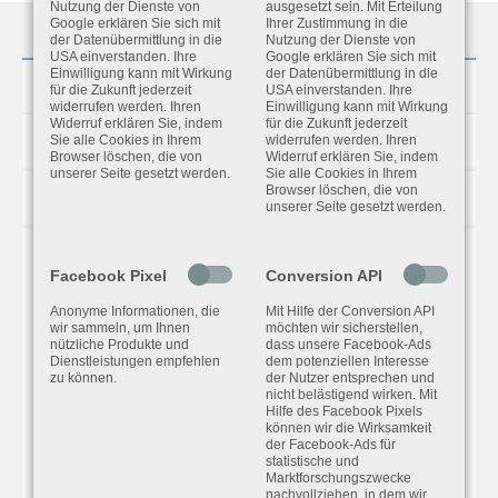
Nutzung der Dienste von
ausgesetzt sein. Mit Erteilung
Google erklären Sie sich mit
Ihrer Zustimmung in die
der Datenübermittlung in die
Nutzung der Dienste von
USA einverstanden. Ihre
Google erklären Sie sich mit
Einwilligung kann mit Wirkung
der Datenübermittlung in die
Produkt
für die Zukunft jederzeit
USA einverstanden. Ihre
widerrufen werden. Ihren
Einwilligung kann mit Wirkung
Widerruf erklären Sie, indem
für die Zukunft jederzeit
Eigenschaften
Sie alle Cookies in Ihrem
widerrufen werden. Ihren
Browser löschen, die von
Widerruf erklären Sie, indem
unserer Seite gesetzt werden.
Sie alle Cookies in Ihrem
Browser löschen, die von
Download
unserer Seite gesetzt werden.
PRODUKT-BESCHREIBUNG
Facebook Pixel
Conversion API
Anonyme Informationen, die
Mit Hilfe der Conversion API
Alle laut gültiger Normen (ISO 2631, TRLV
wir sammeln, um Ihnen
möchten wir sicherstellen,
nützliche Produkte und
dass unsere Facebook-Ads
Vibrationen) geforderten Messwerte werden
Dienstleistungen empfehlen
dem potenziellen Interesse
zu können.
der Nutzer entsprechen und
gleichzeitig gemessen und abgespeichert. Über die
nicht belästigend wirken. Mit
Hilfe des Facebook Pixels
integrierte Bluetooth-Schnittstelle können alle
können wir die Wirksamkeit
der Facebook-Ads für
Messwerte auf einem Tablet oder Smartphone
statistische und
angezeigt werden. Zudem alarmiert die App, wenn
Marktforschungszwecke
nachvollziehen, in dem wir