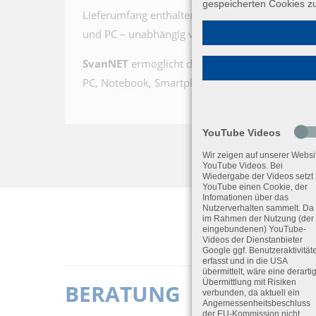
gespeicherten Cookies z
Lieferumfang enthaltene
SvanNET Web Softwa
und PC – unabhängig von der Art der SIM-Karte (
SvanNET
ermöglicht die vollständige Steuerung
PC, Notebook, Smartphone oder Tablet.
YouTube Videos
Wir zeigen auf unserer Websi
YouTube Videos. Bei
Wiedergabe der Videos setzt
YouTube einen Cookie, der
Infomationen über das
Nutzerverhalten sammelt. Da
im Rahmen der Nutzung (der
eingebundenen) YouTube-
Videos der Dienstanbieter
Google ggf. Benutzeraktivität
erfasst und in die USA
übermittelt, wäre eine derarti
Übermittlung mit Risiken
BERATUNG
verbunden, da aktuell ein
Angemessenheitsbeschluss
der EU-Kommission nicht