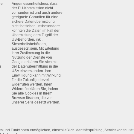
re
Angemessenheitsbeschluss
der EU-Kommission nicht
Über unser Formular können Sie uns eine unverbindliche A
vorhanden ist und auch andere
geeignete Garantien für eine
* = Pflichtfeld
sichere Datenübermittlung
nicht bestehen. Insbesondere
könnten die Daten im Fall der
Übermittlung dem Zugriff der
US-Behörden, inkl.
Sicherheitsbehörden,
ausgesetzt sein. Mit Erteilung
Ihrer Zustimmung in die
Nutzung der Dienste von
Google erklären Sie sich mit
g
der Datenübermittlung in die
USA einverstanden. Ihre
Einwilligung kann mit Wirkung
für die Zukunft jederzeit
widerrufen werden. Ihren
Widerruf erklären Sie, indem
.
Sie alle Cookies in Ihrem
Browser löschen, die von
unserer Seite gesetzt werden.
es und Funktionen ermöglichen, einschließlich Identitätsprüfung, Servicekontinuität