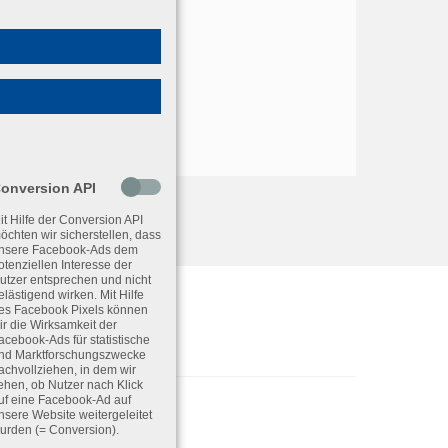
onversion API
it Hilfe der Conversion API
öchten wir sicherstellen, dass
nsere Facebook-Ads dem
otenziellen Interesse der
utzer entsprechen und nicht
elästigend wirken. Mit Hilfe
es Facebook Pixels können
ir die Wirksamkeit der
acebook-Ads für statistische
nd Marktforschungszwecke
achvollziehen, in dem wir
ehen, ob Nutzer nach Klick
uf eine Facebook-Ad auf
nsere Website weitergeleitet
urden (= Conversion).