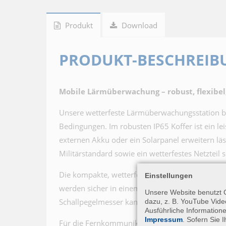
Produkt
Download
PRODUKT-BESCHREIB
Mobile Lärmüberwachung – robust, flexibel,
Unsere wetterfeste Lärmüberwachungsstation bi
Bedingungen. Im robusten IP65 Koffer ist ein lei
externen Akku oder ein Solarpanel erweitern lä
Militärstandard sowie ein wetterfestes Netzteil 
Die kompakte, wetterfeste Mikrofoneinheit lässt
Einstellungen
werden sicher in einem zweiten Tragekoffer gelie
Unsere Website benutzt C
Schallpegelmesser kann bei allen Versionen e
dazu, z. B. YouTube Vide
Ausführliche Information
Impressum
. Sofern Sie
Für die Fernkommunikation kommt ein integrie