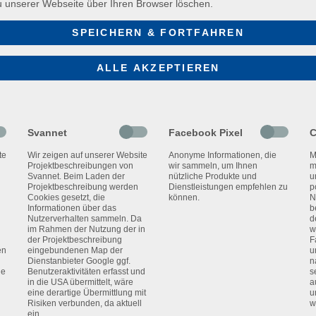
u unserer Webseite über Ihren Browser löschen.
re
sorgt für eine nahtlose Verbindung zwischen Station
öffentliche oder private IP-Adressen).
SPEICHERN & FORTFAHREN
 und Konfiguration der Messstation per Browser – ob über
ALLE AKZEPTIEREN
Svannet
Facebook Pixel
C
te
Wir zeigen auf unserer Website
Anonyme Informationen, die
M
Projektbeschreibungen von
wir sammeln, um Ihnen
m
Svannet. Beim Laden der
nützliche Produkte und
u
Projektbeschreibung werden
Dienstleistungen empfehlen zu
p
Cookies gesetzt, die
können.
N
Informationen über das
b
Nutzerverhalten sammeln. Da
d
im Rahmen der Nutzung der in
w
der Projektbeschreibung
F
en
eingebundenen Map der
u
Dienstanbieter Google ggf.
n
ge
Benutzeraktivitäten erfasst und
s
in die USA übermittelt, wäre
a
PRODUKT-ANFRAGE
eine derartige Übermittlung mit
u
Risiken verbunden, da aktuell
w
ein