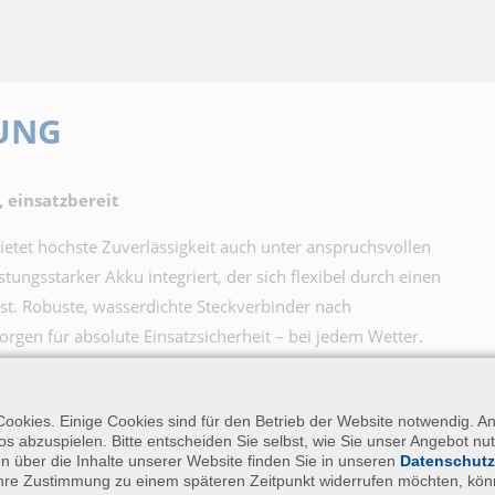
UNG
 einsatzbereit
etet höchste Zuverlässigkeit auch unter anspruchsvollen
stungsstarker Akku integriert, der sich flexibel durch einen
sst. Robuste, wasserdichte Steckverbinder nach
sorgen für absolute Einsatzsicherheit – bei jedem Wetter.
 sich mühelos auf Masten installieren. Alle Zubehörteile
fert – perfekt für den mobilen Einsatz. Der integrierte
ookies. Einige Cookies sind für den Betrieb der Website notwendig. A
infach entnommen und als Handgerät verwendet werden.
os abzuspielen. Bitte entscheiden Sie selbst, wie Sie unser Angebot n
en über die Inhalte unserer Website finden Sie in unseren
Datenschutz
 Ihre Zustimmung zu einem späteren Zeitpunkt widerrufen möchten, kön
rtes 4G-Modem (SV 277PRO) zum Einsatz. Die im