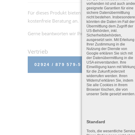
vorhanden ist und auch ande
geeignete Garantien für eine
Für dieses Produkt bieten wir eine persönliche und
sichere Datenübermittlung
nicht bestehen. Insbesondere
kostenfreie Beratung an.
könnten die Daten im Fall der
Übermittlung dem Zugriff der
US-Behörden, inkl.
Gerne beantworten wir Ihre Fragen telefonisch.
Sicherheitsbehörden,
ausgesetzt sein. Mit Erteilung
Ihrer Zustimmung in die
Nutzung der Dienste von
Vertrieb
Google erklären Sie sich mit
der Datenübermittlung in die
USA einverstanden. Ihre
02924 / 879 579-5
Einwilligung kann mit Wirkun
für die Zukunft jederzeit
widerrufen werden. Ihren
Widerruf erklären Sie, indem
Sie alle Cookies in Ihrem
Browser löschen, die von
unserer Seite gesetzt werden
Standard
Tools, die wesentliche Servic