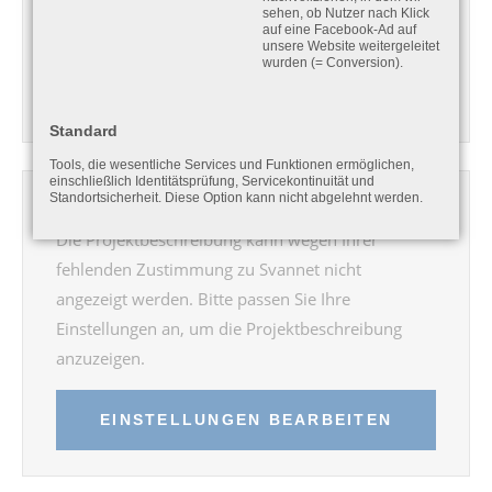
sehen, ob Nutzer nach Klick
um das Video anzuzeigen.
auf eine Facebook-Ad auf
unsere Website weitergeleitet
wurden (= Conversion).
EINSTELLUNGEN BEARBEITEN
Standard
Tools, die wesentliche Services und Funktionen ermöglichen,
einschließlich Identitätsprüfung, Servicekontinuität und
Standortsicherheit. Diese Option kann nicht abgelehnt werden.
Svannet:
Die Projektbeschreibung kann wegen Ihrer
fehlenden Zustimmung zu Svannet nicht
angezeigt werden. Bitte passen Sie Ihre
Einstellungen an, um die Projektbeschreibung
anzuzeigen.
EINSTELLUNGEN BEARBEITEN