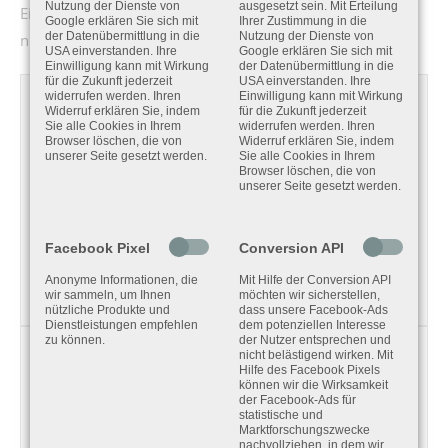
Nutzung der Dienste von
ausgesetzt sein. Mit Erteilung
Eine umständliche und fehleranfällige Verkabelung gibt es
Google erklären Sie sich mit
Ihrer Zustimmung in die
der Datenübermittlung in die
Nutzung der Dienste von
nicht mehr.
USA einverstanden. Ihre
Google erklären Sie sich mit
Einwilligung kann mit Wirkung
der Datenübermittlung in die
für die Zukunft jederzeit
USA einverstanden. Ihre
widerrufen werden. Ihren
Einwilligung kann mit Wirkung
YouTube Video:
Widerruf erklären Sie, indem
für die Zukunft jederzeit
Sie alle Cookies in Ihrem
widerrufen werden. Ihren
Das Video kann aufgrund Ihrer fehlenden
Browser löschen, die von
Widerruf erklären Sie, indem
unserer Seite gesetzt werden.
Sie alle Cookies in Ihrem
Zustimmung zu YouTube Videos nicht angezeigt
Browser löschen, die von
unserer Seite gesetzt werden.
werden. Bitte passen Sie Ihre Einstellungen an,
um das Video anzuzeigen.
Facebook Pixel
Conversion API
EINSTELLUNGEN BEARBEITEN
Anonyme Informationen, die
Mit Hilfe der Conversion API
wir sammeln, um Ihnen
möchten wir sicherstellen,
nützliche Produkte und
dass unsere Facebook-Ads
Dienstleistungen empfehlen
dem potenziellen Interesse
zu können.
der Nutzer entsprechen und
nicht belästigend wirken. Mit
YouTube Video:
Hilfe des Facebook Pixels
können wir die Wirksamkeit
Das Video kann aufgrund Ihrer fehlenden
der Facebook-Ads für
Zustimmung zu YouTube Videos nicht angezeigt
statistische und
Marktforschungszwecke
werden. Bitte passen Sie Ihre Einstellungen an,
nachvollziehen, in dem wir