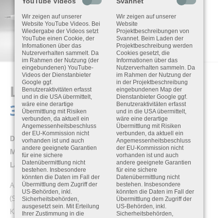
YouTube Videos
Svannet
Wir zeigen auf unserer
Wir zeigen auf unserer
Website YouTube Videos. Bei
Website
Wiedergabe der Videos setzt
Projektbeschreibungen von
YouTube einen Cookie, der
Svannet. Beim Laden der
Infomationen über das
Projektbeschreibung werden
Nutzerverhalten sammelt. Da
Cookies gesetzt, die
im Rahmen der Nutzung (der
Informationen über das
eingebundenen) YouTube-
Nutzerverhalten sammeln. Da
Videos der Dienstanbieter
im Rahmen der Nutzung der
Google ggf.
in der Projektbeschreibung
LÄRMMESSSTATION
SV
Benutzeraktivitäten erfasst
eingebundenen Map der
und in die USA übermittelt,
Dienstanbieter Google ggf.
307A
wäre eine derartige
Benutzeraktivitäten erfasst
Übermittlung mit Risiken
und in die USA übermittelt,
verbunden, da aktuell ein
wäre eine derartige
Angemessenheitsbeschluss
Übermittlung mit Risiken
der EU-Kommission nicht
verbunden, da aktuell ein
Die SV 307A ist die eichfähige "All-in-One" Klasse 1
vorhanden ist und auch
Angemessenheitsbeschluss
andere geeignete Garantien
der EU-Kommission nicht
Messstation für die unbeaufsichtigte
für eine sichere
vorhanden ist und auch
Datenübermittlung nicht
andere geeignete Garantien
Lärmüberwachung.
bestehen. Insbesondere
für eine sichere
könnten die Daten im Fall der
Datenübermittlung nicht
Alle Komponenten sind in der Station integriert
Übermittlung dem Zugriff der
bestehen. Insbesondere
US-Behörden, inkl.
könnten die Daten im Fall der
(Schallpegelmesser, wetterfestes Mikrofon,
Sicherheitsbehörden,
Übermittlung dem Zugriff der
ausgesetzt sein. Mit Erteilung
US-Behörden, inkl.
Kalibrieroszillator, Modem).
Ihrer Zustimmung in die
Sicherheitsbehörden,