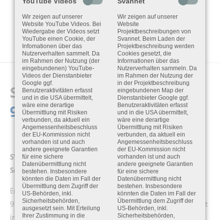
YouTube Videos
Svannet
Wir zeigen auf unserer
Wir zeigen auf unserer
Website YouTube Videos. Bei
Website
Wiedergabe der Videos setzt
Projektbeschreibungen von
YouTube einen Cookie, der
Svannet. Beim Laden der
Infomationen über das
Projektbeschreibung werden
Nutzerverhalten sammelt. Da
Cookies gesetzt, die
im Rahmen der Nutzung (der
Informationen über das
eingebundenen) YouTube-
Nutzerverhalten sammeln. Da
Videos der Dienstanbieter
im Rahmen der Nutzung der
Google ggf.
in der Projektbeschreibung
SCHALLPEGELMESSER
SV
Benutzeraktivitäten erfasst
eingebundenen Map der
und in die USA übermittelt,
Dienstanbieter Google ggf.
977
wäre eine derartige
Benutzeraktivitäten erfasst
Übermittlung mit Risiken
und in die USA übermittelt,
verbunden, da aktuell ein
wäre eine derartige
Angemessenheitsbeschluss
Übermittlung mit Risiken
der EU-Kommission nicht
verbunden, da aktuell ein
vorhanden ist und auch
Angemessenheitsbeschluss
andere geeignete Garantien
der EU-Kommission nicht
SV 977 – Die neue Referenz für Schall- und
für eine sichere
vorhanden ist und auch
Datenübermittlung nicht
andere geeignete Garantien
Schwingungsmessung
bestehen. Insbesondere
für eine sichere
könnten die Daten im Fall der
Datenübermittlung nicht
Übermittlung dem Zugriff der
bestehen. Insbesondere
Erleben Sie Messtechnik auf einem neuen Level: Der SV
US-Behörden, inkl.
könnten die Daten im Fall der
Sicherheitsbehörden,
Übermittlung dem Zugriff der
977 vereint Präzision, Vielseitigkeit und Zukunftssicherheit
ausgesetzt sein. Mit Erteilung
US-Behörden, inkl.
in einem kompakten Klasse-1-Messgerät. Entwickelt für
Ihrer Zustimmung in die
Sicherheitsbehörden,