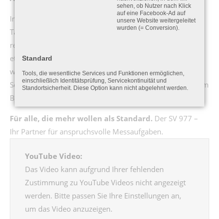
sehen, ob Nutzer nach Klick
auf eine Facebook-Ad auf
In der neuesten Version bietet der SV 977 eine optimierte
unsere Website weitergeleitet
wurden (= Conversion).
Tabellenansicht für Arbeits- und Umweltschutz. Alle
relevanten Messgrößen gemäß deutscher Vorschriften –
etwa TA Lärm, AVV Baulärm, TRLV Lärm oder ASR A3.7 –
Standard
werden klar strukturiert und sofort erfassbar dargestellt.
Tools, die wesentliche Services und Funktionen ermöglichen,
einschließlich Identitätsprüfung, Servicekontinuität und
So behalten Sie alle entscheidenden Parameter jederzeit im
Standortsicherheit. Diese Option kann nicht abgelehnt werden.
Blick – präzise, übersichtlich und normgerecht.
Für alle, die mehr wollen als Standard.
Der SV 977 –
Ihr Partner für anspruchsvolle Messaufgaben.
YouTube Video:
Das Video kann aufgrund Ihrer fehlenden
Zustimmung zu YouTube Videos nicht angezeigt
werden. Bitte passen Sie Ihre Einstellungen an,
um das Video anzuzeigen.