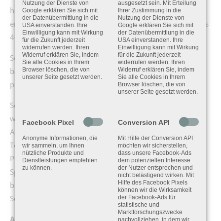
Nutzung der Dienste von
ausgesetzt sein. Mit Erteilung
höchste Ansprüche im Umwelt- und Arbeitsschutz, liefert
Google erklären Sie sich mit
Ihrer Zustimmung in die
der Datenübermittlung in die
Nutzung der Dienste von
er zuverlässige Ergebnisse – auch im Ultraschallbereich bis
USA einverstanden. Ihre
Google erklären Sie sich mit
Einwilligung kann mit Wirkung
der Datenübermittlung in die
40 kHz (nach VDI 3766).
für die Zukunft jederzeit
USA einverstanden. Ihre
widerrufen werden. Ihren
Einwilligung kann mit Wirkung
Widerruf erklären Sie, indem
für die Zukunft jederzeit
Seit 2025 ist der SV 977 in der Version DW PTB-
Sie alle Cookies in Ihrem
widerrufen werden. Ihren
bauartzugelassen und eichfähig – bereit für den
Browser löschen, die von
Widerruf erklären Sie, indem
unserer Seite gesetzt werden.
Sie alle Cookies in Ihrem
professionellen Einsatz.
Browser löschen, die von
unserer Seite gesetzt werden.
Seine Stärke liegt in der Vielseitigkeit: Alle Messwerte
werden simultan erfasst – inklusive hochwertiger
Facebook Pixel
Conversion API
Audioaufzeichnung (WAV). Ob Echtzeit-Oktav- und
Anonyme Informationen, die
Mit Hilfe der Conversion API
Terzanalyse, Multispektren, Schmalband-FFT,
wir sammeln, um Ihnen
möchten wir sicherstellen,
nützliche Produkte und
dass unsere Facebook-Ads
Pegelstatistik, Nachhallzeit oder
Dienstleistungen empfehlen
dem potenziellen Interesse
zu können.
der Nutzer entsprechen und
Sprachverständlichkeitsmessung (STIPA) – der SV 977
nicht belästigend wirken. Mit
Hilfe des Facebook Pixels
bietet eine beeindruckende Funktionsvielfalt. Auch
können wir die Wirksamkeit
Schwingungsmessungen sind nahtlos integriert.
der Facebook-Ads für
statistische und
Marktforschungszwecke
Alles im Blick – auf einen Blick
nachvollziehen, in dem wir